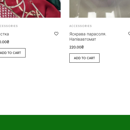
CESSORIES
ACCESSORIES
стка
Яскрава парасоля.
Напівавтомат
0.00
₴
220.00
₴
ADD TO CART
ADD TO CART