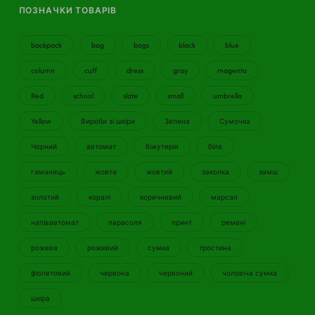
ПОЗНАЧКИ ТОВАРІВ
backpack
bag
bags
black
blue
column
cuff
dress
gray
magenta
Red
school
slate
small
umbrella
Yellow
Вироби зі шкіри
Зелена
Сумочка
Чорний
автомат
біжутерія
біла
гаманець
жовта
жовтий
заколка
замш
золотий
коралі
коричневий
марсал
напівавтомат
парасоля
принт
ремені
рожева
рожевий
сумка
тростина
фіолетовий
червона
червоний
чоловіча сумка
шкіра