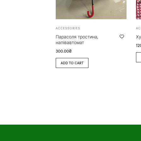
ACCESSORIES
AC
Парасоля тростина,
Ху
напівавтомат
12
300.00
₴
ADD TO CART