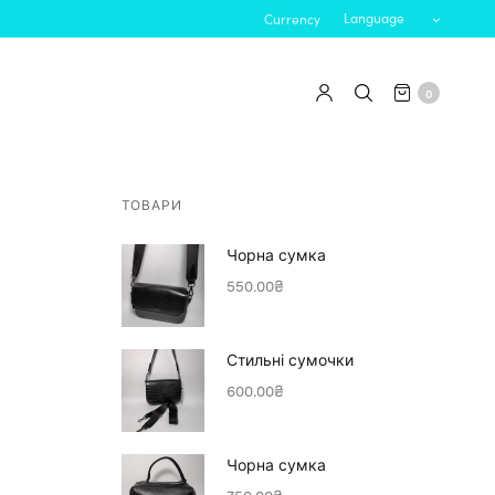
Language
Currency
0
ТОВАРИ
Чорна сумка
550.00
₴
Стильні сумочки
600.00
₴
Чорна сумка