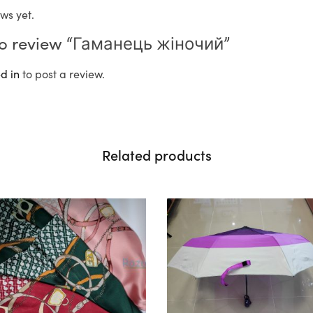
ws yet.
t to review “Гаманець жіночий”
d in
to post a review.
Related products