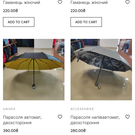
Гаманець жіночий
Гаманець жіночий
220.00
₴
220.00
₴
ADD TO CART
ADD TO CART
UNISEX
ACCESSORIES
Парасоля автомат,
Парасоля напівавтомат,
двохстороння
двохстороння
390.00
₴
280.00
₴