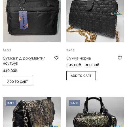
BAGS
BAGS
Сумка під документи/
Сумка чорна
ноутбук
595.00
₴
300.00
₴
440.00
₴
ADD TO CART
ADD TO CART
SALE
SALE