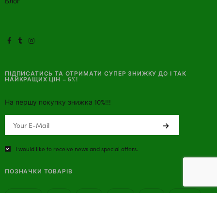
Блог
ПІДПИСАТИСЬ ТА ОТРИМАТИ СУПЕР ЗНИЖКУ ДО І ТАК
НАЙКРАЩИХ ЦІН – 5%!
На першу покупку знижка 10%!!!
I would like to receive news and special offers.
ПОЗНАЧКИ ТОВАРІВ
backpack
bag
bags
black
blue
column
cuff
dress
gray
magenta
Red
school