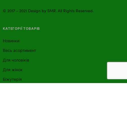
©
2017
-
2021
Design by
SMR
. All Rights Reserved.
КАТЕГОРІЇ ТОВАРІВ
Новинки
Весь асортимент
Для чоловіків
Для жінок
Біжутерія
Парасолі
Сумки
Гаманці