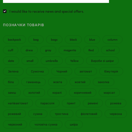
I would like to receive news and special offers.
ПОЗНАЧКИ ТОВАРІВ
backpack
bag
bags
black
blue
column
cuff
dress
gray
magenta
Red
school
slate
small
umbrella
Yellow
Вироби зі шкіри
Зелена
Сумочка
Чорний
автомат
біжутерія
біла
гаманець
жовта
жовтий
заколка
замш
золотий
коралі
коричневий
марсал
напівавтомат
парасоля
принт
ремені
рожева
рожевий
сумка
тростина
фіолетовий
червона
червоний
чоловіча сумка
шкіра