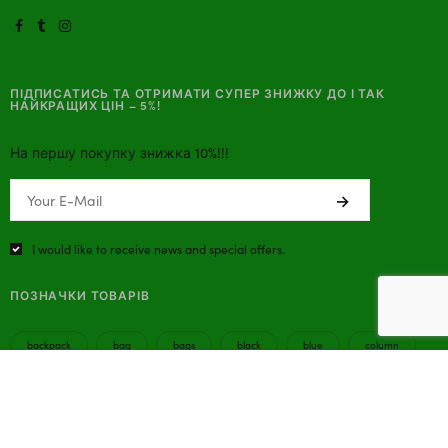
ПІДПИСАТИСЬ ТА ОТРИМАТИ СУПЕР ЗНИЖКУ ДО І ТАК
НАЙКРАЩИХ ЦІН – 5%!
На першу покупку знижка 10%!!!
I would like to receive news and special offers.
ПОЗНАЧКИ ТОВАРІВ
backpack
bag
bags
black
blue
column
cuff
dress
gray
magenta
Red
school
slate
small
umbrella
Yellow
Вироби зі шкіри