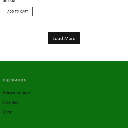
40.00
₴
ADD TO CART
Load More
ПІДТРИМКА
Наші контакти
Про нас
Блог