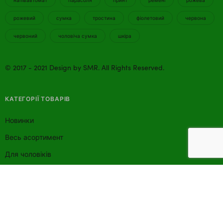
напівавтомат
парасоля
принт
ремені
рожева
рожевий
сумка
тростина
фіолетовий
червона
червоний
чоловіча сумка
шкіра
©
2017
-
2021
Design by
SMR
. All Rights Reserved.
КАТЕГОРІЇ ТОВАРІВ
Новинки
Весь асортимент
Для чоловіків
Для жінок
Біжутерія
Парасолі
Сумки