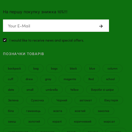
На першу покупку знижка 10%!!!
I would like to receive news and special offers.
ПОЗНАЧКИ ТОВАРІВ
backpack
bag
bags
black
blue
column
cuff
dress
gray
magenta
Red
school
slate
small
umbrella
Yellow
Вироби зі шкіри
Зелена
Сумочка
Чорний
автомат
біжутерія
біла
гаманець
жовта
жовтий
заколка
замш
золотий
коралі
коричневий
марсал