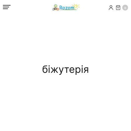
0
біжутерія